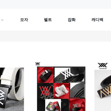
류
모자
벨트
잡화
캐디백