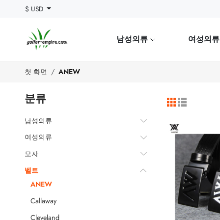
$ USD
남성의류
여성의
첫 화면
ANEW
분류
남성의류
여성의류
모자
벨트
ANEW
Callaway
Cleveland