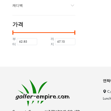
캐디백
가격
부
까
터
지
연락
C/
Lunch