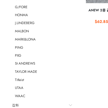
G/FORE
ANEW 2종
HONMA
$62.85
J.LINDEBERG
MALBON
MARK&LONA
PING
PXG
St ANDREWS
TAYLOR MADE
Titleist
UTAA
WAAC
잡화