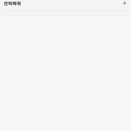
연락해줘
C/S : 694206595@qq.com (AM.10 - PM.5, Lunch PM.1-PM.2,
Weekendand Red-day Off)
Corporate Company: H.Z TRADING CO.,LTD.
CEO: YU.Z.R
Business License: 91371081MA3DKN7X0A
Addr:China Shandong