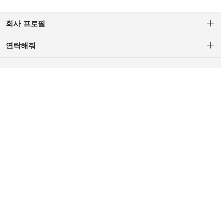
회사 프로필
연락해줘
C/S : 694206595@qq.com (AM.10 - PM.5, Lunch PM.1-PM.2,
Weekendand Red-day Off)
Corporate Company: H.Z TRADING CO.,LTD.
CEO: YU.Z.R
Business License: 91371081MA3DKN7X0A
Addr:China Shandong