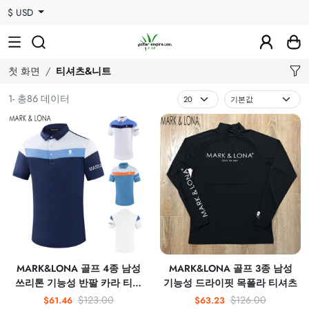
$ USD
첫 화면
티셔츠&니트
1- 총86 데이터
MARK&LONA 골프 4종 남성
MARK&LONA 골프 3종 남성
쓰리톤 기능성 반팔 카라 티셔
기능성 드라이핏 목폴라 티셔츠
츠
$123.00
$126.00
$61.46
$63.23