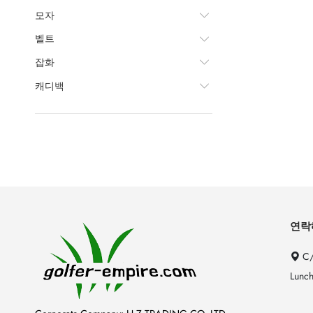
모자
벨트
잡화
캐디백
연락
C/
Lunch