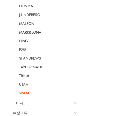
HONMA
J.LINDEBERG
MALBON
MARK&LONA
PING
PXG
St ANDREWS
TAYLOR MADE
Titleist
UTAA
WAAC
바지
여성의류