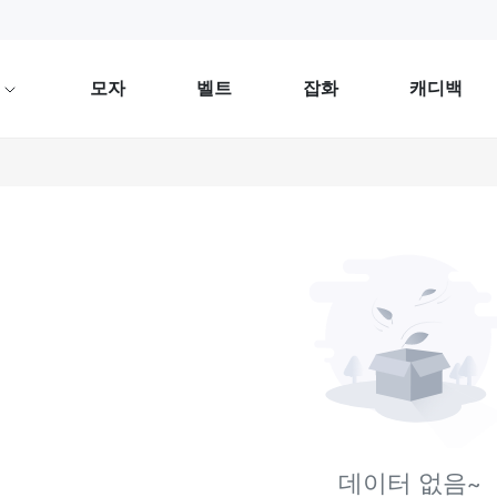
류
모자
벨트
잡화
캐디백
데이터 없음~