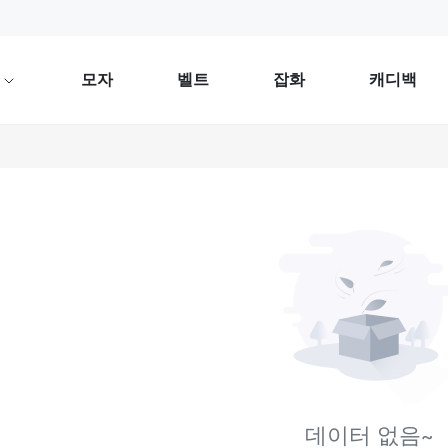
류
모자
벨트
잡화
캐디백
데이터 없음~