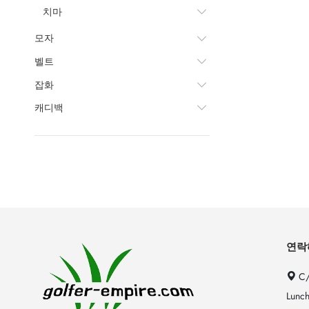
치마
모자
벨트
잡화
캐디백
연락
C/
Lunch