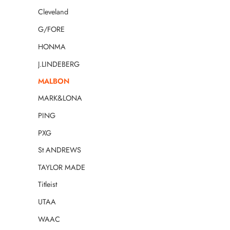
Cleveland
G/FORE
HONMA
J.LINDEBERG
MALBON
MARK&LONA
PING
PXG
St ANDREWS
TAYLOR MADE
Titleist
UTAA
WAAC