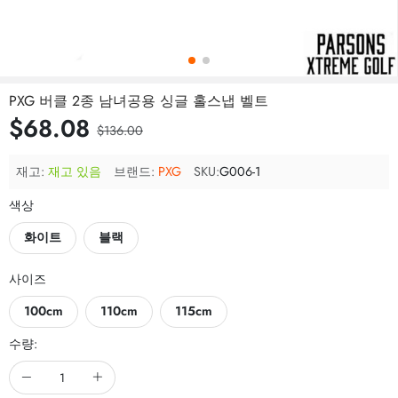
PXG 버클 2종 남녀공용 싱글 홀스냅 벨트
$68.08
$136.00
재고:
재고 있음
브랜드:
PXG
SKU:
G006-1
색상
화이트
블랙
사이즈
100cm
110cm
115cm
수량: