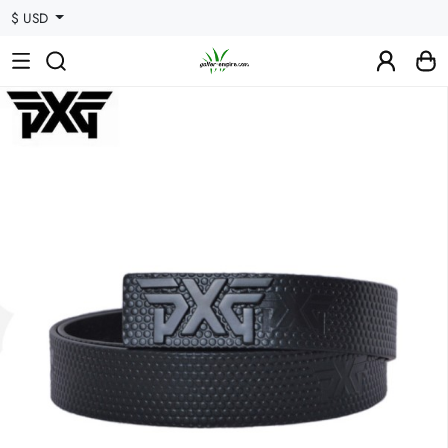
$ USD