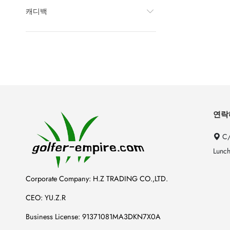
캐디백
연락
C/
Lunch
Corporate Company: H.Z TRADING CO.,LTD.
CEO: YU.Z.R
Business License: 91371081MA3DKN7X0A