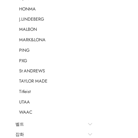
HONMA
J.LINDEBERG
MALBON
MARK&LONA
PING
PXG
St ANDREWS
TAYLOR MADE
Titleist
UTAA
WAAC
벨트
잡화