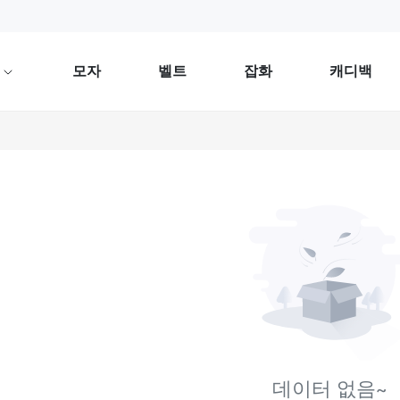
류
모자
벨트
잡화
캐디백
데이터 없음~