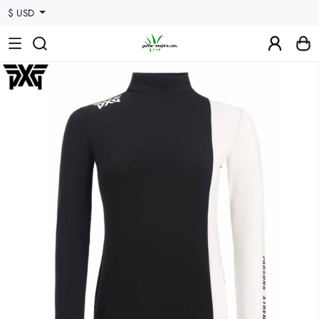
$ USD