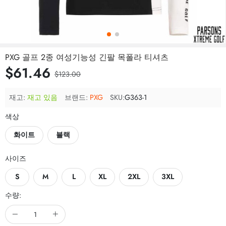
PXG 골프 2종 여성기능성 긴팔 목폴라 티셔츠
$61.46
$123.00
재고:
재고 있음
브랜드:
PXG
SKU:
G363-1
색상
화이트
블랙
사이즈
S
M
L
XL
2XL
3XL
수량: