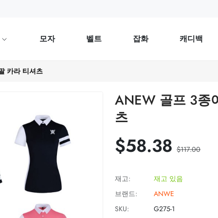
류
모자
벨트
잡화
캐디백
팔 카라 티셔츠
ANEW 골프 3종
츠
$58.38
$117.00
재고:
재고 있음
브랜드:
ANWE
SKU:
G275-1