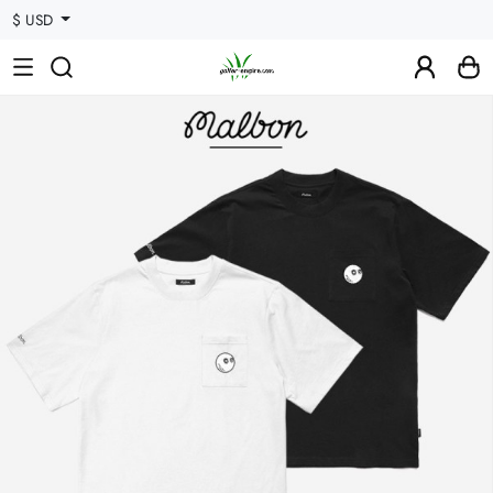
$ USD